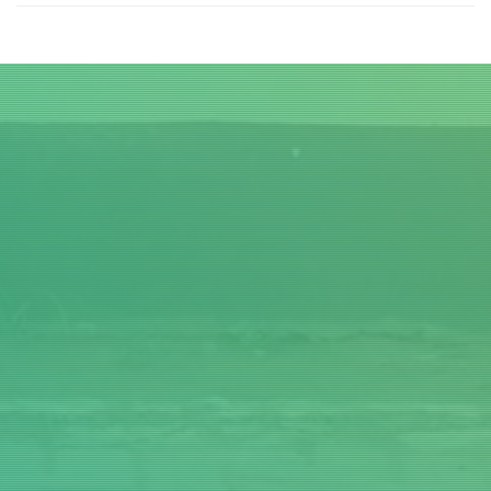
Judul
Pengarang
Subyek
ISBN/ISSN
Tipe Koleksi
Lokasi