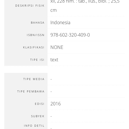
xii, 228 hlm. : tab., ilus., bibl. ; 25,5
DESKRIPSI FISIK
cm
Indonesia
BAHASA
978-602-320-409-0
ISBN/ISSN
NONE
KLASIFIKASI
text
TIPE ISI
-
TIPE MEDIA
-
TIPE PEMBAWA
2016
EDISI
-
SUBYEK
INFO DETIL
-